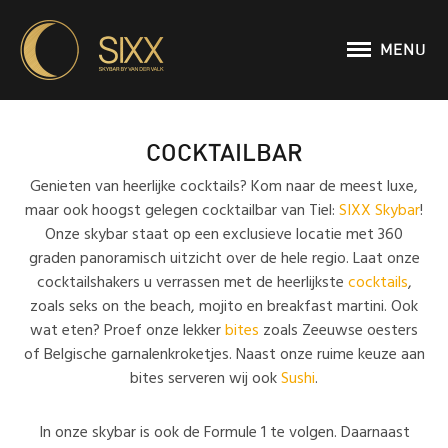
MENU
TIEL
COCKTAILBAR
Genieten van heerlijke cocktails? Kom naar de meest luxe,
EVENTS
maar ook hoogst gelegen cocktailbar van Tiel:
SIXX Skybar
!
Onze skybar staat op een exclusieve locatie met 360
graden panoramisch uitzicht over de hele regio. Laat onze
MENU
cocktailshakers u verrassen met de heerlijkste
cocktails
,
zoals seks on the beach, mojito en breakfast martini. Ook
CONTACT
wat eten? Proef onze lekker
bites
zoals Zeeuwse oesters
of Belgische garnalenkroketjes. Naast onze ruime keuze aan
bites serveren wij ook
Sushi
.
In onze skybar is ook de Formule 1 te volgen. Daarnaast